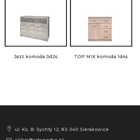
Jazz komoda 3d2s
TOP MIX komoda 1d4s
ul. Ks. B. Sychty 12, 83-340 Sierakowice