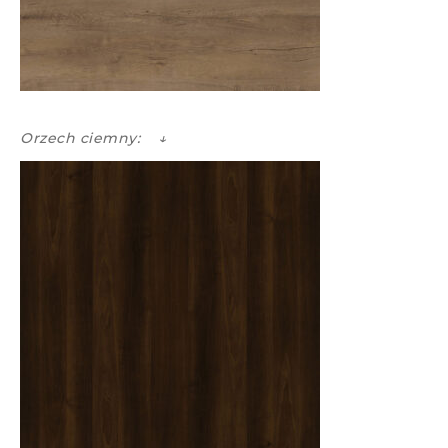
Orzech ciemny: ↓