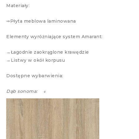
Materiały:
⇒Płyta meblowa laminowana
Elementy wyróżniające system Amarant:
→Łagodnie zaokrąglone krawędzie
→Listwy w okół korpusu
Dostępne wybarwienia:
Dąb sonoma: ↓