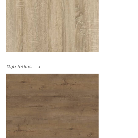
Dąb lefkas: ↓