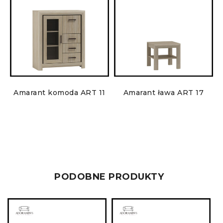
0
Amarant komoda ART 11
Amarant ława ART 17
PODOBNE PRODUKTY