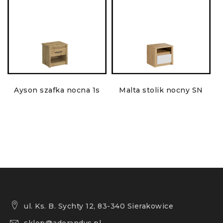
8
Ayson szafka nocna 1s
Malta stolik nocny SN
ul. Ks. B. Sychty 12, 83-340 Sierakowice