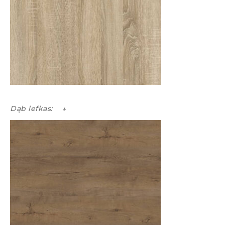
Dąb lefkas: ↓