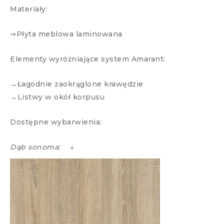
Materiały:
⇒Płyta meblowa laminowana
Elementy wyróżniające system Amarant:
→Łagodnie zaokrąglone krawędzie
→Listwy w okół korpusu
Dostępne wybarwienia:
Dąb sonoma: ↓