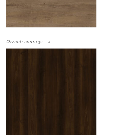
Orzech ciemny: ↓