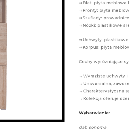
⇒Blat: płyta meblowa
⇒Fronty: płyta meblo
⇒Szuflady: prowadnic
⇒Nóżki: plastikowe sr
⇒Uchwyty: plastikowe
⇒Korpus: płyta meblo
Cechy wyróżniające s
→Wyraziste uchwyty i 
→Uniwersalna, zawsze
→Charakterystyczna sz
→Kolekcja oferuje sze
Wybarwienie:
dąb sonoma