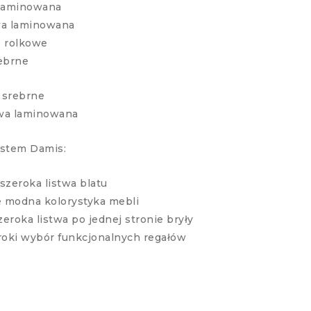
 laminowana
wa laminowana
e rolkowe
ebrne
 srebrne
wa laminowana
ystem Damis:
szeroka listwa blatu
 modna kolorystyka mebli
eroka listwa po jednej stronie bryły
roki wybór funkcjonalnych regałów