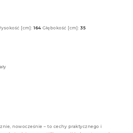
ysokość [cm]:
164
Głębokość [cm]:
35
ały
cznie, nowocześnie – to cechy praktycznego i