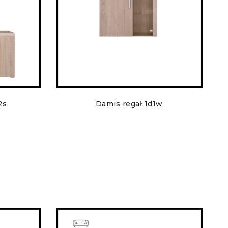
2s
Damis regał 1d1w