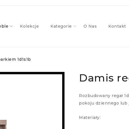
ble
Kolekcje
Kategorie
O Nas
Kontakt
barkiem 1d1s1b
Damis re
Rozbudowany regał 1d1
pokoju dziennego lub j
Materiały: