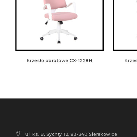
Krzesło obrotowe CX-1228H
Krze
ul. Ks. B. Sychty 12, 83-340 Sierakowice