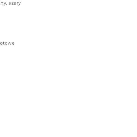
rny, szary
rotowe