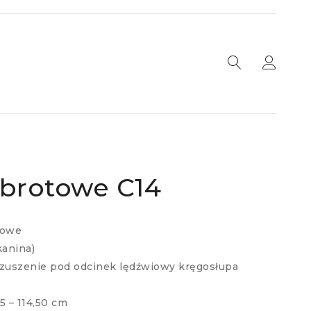
obrotowe C14
towe
kanina)
uszenie pod odcinek lędźwiowy kręgosłupa
5 – 114,50 cm