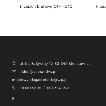
Krzesło obrotowe QZY-402C
Krze
ul. Ks. B. Sychty 12, 83-340 Sierakowice
sklep@adorandvs.pl
meblowy.plagastefania@wp.pl
58 681 93 16 / 601 360 052