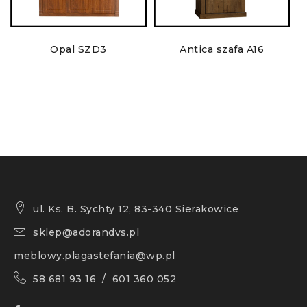
Opal SZD3
Antica szafa A16
ul. Ks. B. Sychty 12, 83-340 Sierakowice
sklep@adorandvs.pl
meblowy.plagastefania@wp.pl
58 681 93 16 / 601 360 052