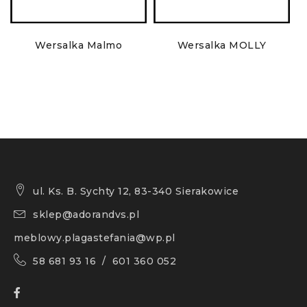
Wersalka Malmo
Wersalka MOLLY
ul. Ks. B. Sychty 12, 83-340 Sierakowice
sklep@adorandvs.pl
meblowy.plagastefania@wp.pl
58 681 93 16 / 601 360 052