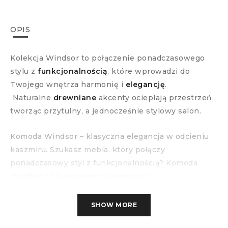
OPIS
Kolekcja Windsor to połączenie ponadczasowego
stylu z
funkcjonalnością
, które wprowadzi do
Twojego wnętrza harmonię i
elegancję
.
Naturalne
drewniane
akcenty ocieplają przestrzeń,
tworząc przytulny, a jednocześnie stylowy salon.
Komoda Windsor – klasyczna elegancja w odcieniu
kaszmiru. Szukasz mebla, który połączy
ponadczasowy styl z funkcjonalnością? Komoda
Windsor to kwintesencja elegancji i
wyrafinowanego rzemiosła. Jej subtelny odcień
kaszmiru nadaje wnętrzu lekkości i harmonii, a
SHOW MORE
dekoracyjne listwy MDF na frontach podkreślają