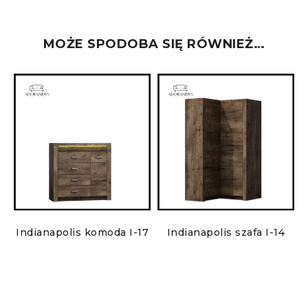
MOŻE SPODOBA SIĘ RÓWNIEŻ…
6
Indianapolis komoda I-17
Indianapolis szafa I-14