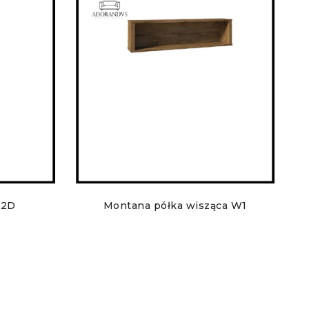
W2D
Montana półka wisząca W1