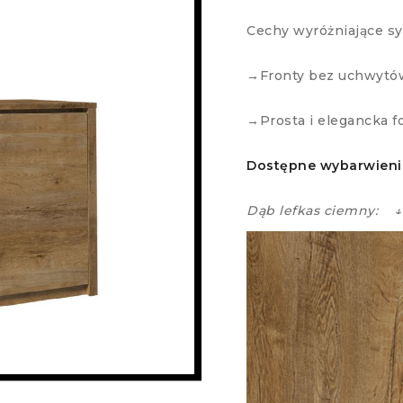
Cechy wyróżniające s
→Fronty bez uchwytó
→Prosta i elegancka f
Dostępne wybarwieni
Dąb lefkas ciemny: ↓