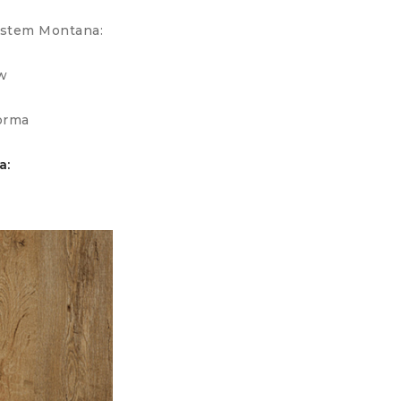
ystem Montana:
w
orma
a: