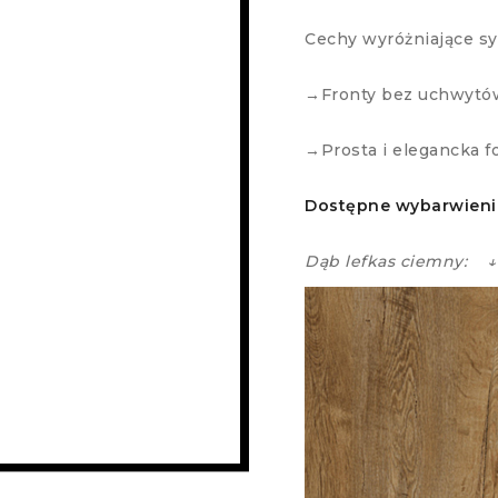
Cechy wyróżniające s
→Fronty bez uchwytó
→Prosta i elegancka f
Dostępne wybarwieni
Dąb lefkas ciemny: ↓