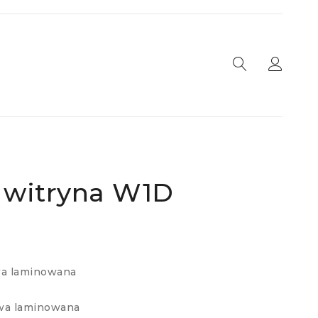
 witryna W1D
wa laminowana
wa laminowana