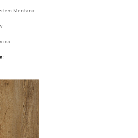
ystem Montana:
w
orma
a: