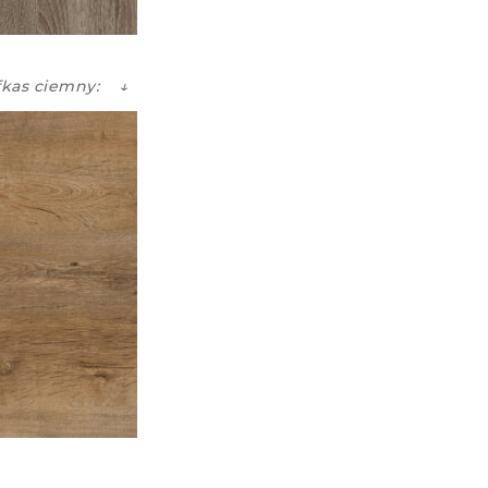
fkas ciemny: ↓