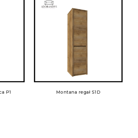
ca P1
Montana regał S1D