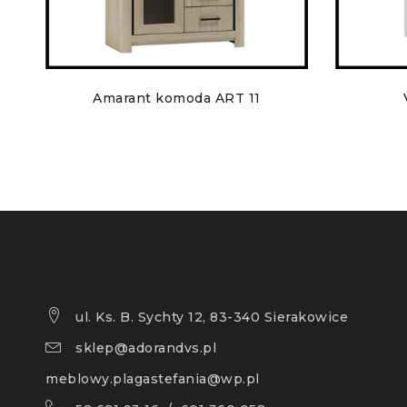
Amarant komoda ART 11
ul. Ks. B. Sychty 12, 83-340 Sierakowice
sklep@adorandvs.pl
meblowy.plagastefania@wp.pl