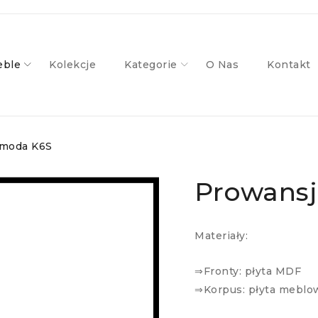
ble
Kolekcje
Kategorie
O Nas
Kontakt
omoda K6S
Prowans
Materiały:
⇒Fronty: płyta MDF
⇒Korpus: płyta meblo