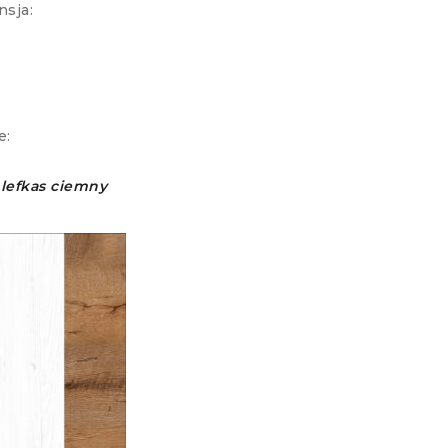
sja:
e:
lefkas ciemny