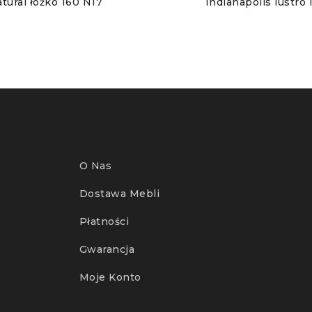
tural łóżko 160 N17
Indianapolis lustro 
O Nas
Dostawa Mebli
Płatności
Gwarancja
Moje Konto