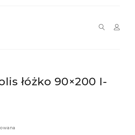
lis łóżko 90×200 I-
nowana