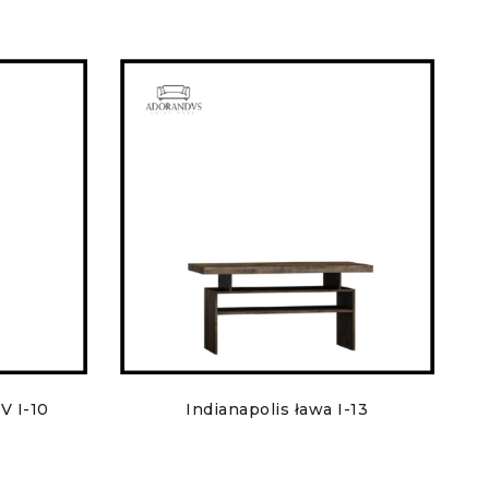
V I-10
Indianapolis ława I-13