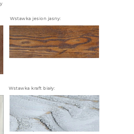
y
Wstawka jesion jasny:
tawka kraft biały: