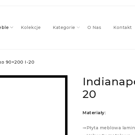
ble
Kolekcje
Kategorie
O Nas
Kontakt
żko 90×200 I-20
Indianapo
20
Materiały:
⇒Płyta meblowa lami