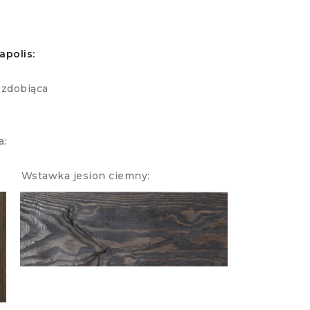
e
apolis:
zdobiąca
a:
 Wstawka jesion ciemny: