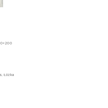
90×200
s
,
Łóżka