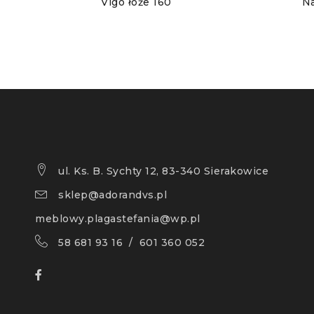
Vigo łoże 160
Na
ul. Ks. B. Sychty 12, 83-340 Sierakowice
sklep@adorandvs.pl
meblowy.plagastefania@wp.pl
58 681 93 16 / 601 360 052