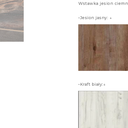
Wstawka jesion ciemn
•Jesion jasny: ↓ 
•Kraft biały:↓ Ws