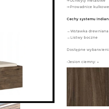
⇒Uchwyty metalowe
⇒Prowadnice kulkow
Cechy systemu Indian
→Wstawka drewniana 
→Listwy boczne
Dostępne wybarwieni
•Jesion ciemny: ↓