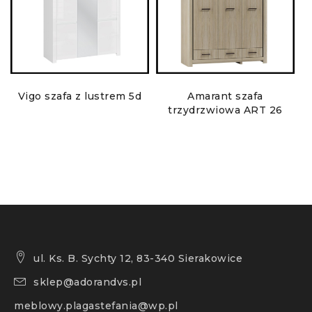
Vigo szafa z lustrem 5d
Amarant szafa
trzydrzwiowa ART 26
ul. Ks. B. Sychty 12, 83-340 Sierakowice
sklep@adorandvs.pl
meblowy.plagastefania@wp.pl