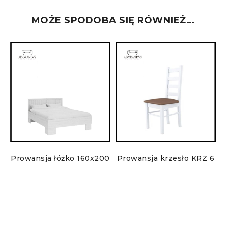
MOŻE SPODOBA SIĘ RÓWNIEŻ…
S
Prowansja łóżko 160x200
Prowansja krzesło KRZ 6